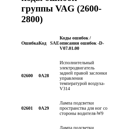
группы VAG (2600-
2800)
Коды ошибок /
Ошибка
Код
SAE
описания ошибок -
D
-
V
07.01.00
Исполнительный
электродвигатель
задней правой заслонки
02600
0A28
управления
температурой воздуха-
V314
Лампа подсветки
02601
0A29
пространства для ног со
стороны водителя-W9
Лампа подсветки