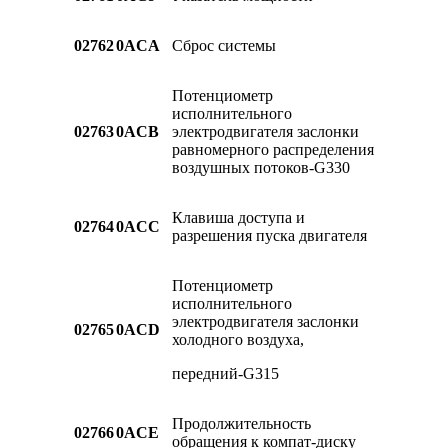
02762
0ACA
Сброс системы
Потенциометр
исполнительного
02763
0ACB
электродвигателя заслонки
равномерного распределения
воздушных потоков-G330
Клавиша доступа и
02764
0ACC
разрешения пуска двигателя
Потенциометр
исполнительного
электродвигателя заслонки
02765
0ACD
холодного воздуха,
передний-G315
Продолжительность
02766
0ACE
обращения к компат-диску