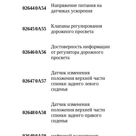
Напряжение питания на
02644
0A54
датчиках ускорения
Клапаны регулирования
02645
0A55
дорожного просвета
Достоверность информации
02646
0A56
от регулятора дорожного
просвета
Датчик изменения
положения верхней части
02647
0A57
спинки заднего левого
сиденья
Датчик изменения
положения верхней части
02648
0A58
спинки заднего правого
сиденья
02649
0A59
цифровой радиотюнер