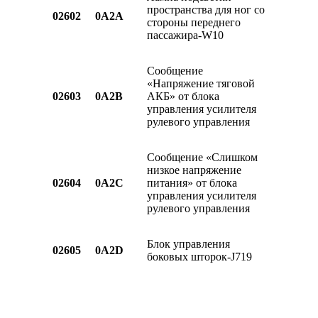
пространства для ног со
02602
0A2A
стороны переднего
пассажира-W10
Сообщение
«Напряжение тяговой
02603
0A2B
АКБ» от блока
управления усилителя
рулевого управления
Сообщение «Слишком
низкое напряжение
02604
0A2C
питания» от блока
управления усилителя
рулевого управления
Блок управления
02605
0A2D
боковых шторок-J719