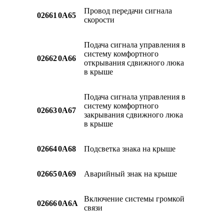
Провод передачи сигнала
02661
0A65
скорости
Подача сигнала управления в
систему комфортного
02662
0A66
открывания сдвижного люка
в крыше
Подача сигнала управления в
систему комфортного
02663
0A67
закрывания сдвижного люка
в крыше
02664
0A68
Подсветка знака на крыше
02665
0A69
Аварийный знак на крыше
Включение системы громкой
02666
0A6A
связи