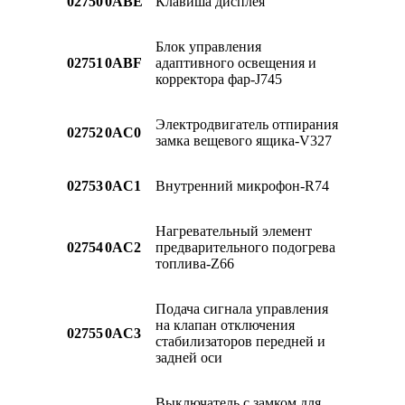
02750
0ABE
Клавиша дисплея
Блок управления
02751
0ABF
адаптивного освещения и
корректора фар-J745
Электродвигатель отпирания
02752
0AC0
замка вещевого ящика-V327
02753
0AC1
Внутренний микрофон-R74
Нагревательный элемент
02754
0AC2
предварительного подогрева
топлива-Z66
Подача сигнала управления
на клапан отключения
02755
0AC3
стабилизаторов передней и
задней оси
Выключатель с замком для