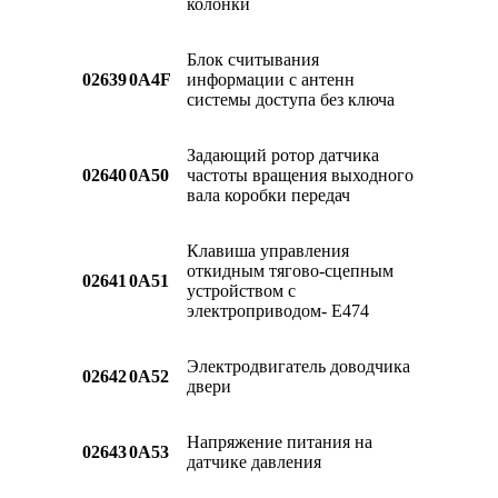
колонки
Блок считывания
02639
0A4F
информации с антенн
системы доступа без ключа
Задающий ротор датчика
02640
0A50
частоты вращения выходного
вала коробки передач
Клавиша управления
откидным тягово-сцепным
02641
0A51
устройством с
электроприводом- E474
Электродвигатель доводчика
02642
0A52
двери
Напряжение питания на
02643
0A53
датчике давления