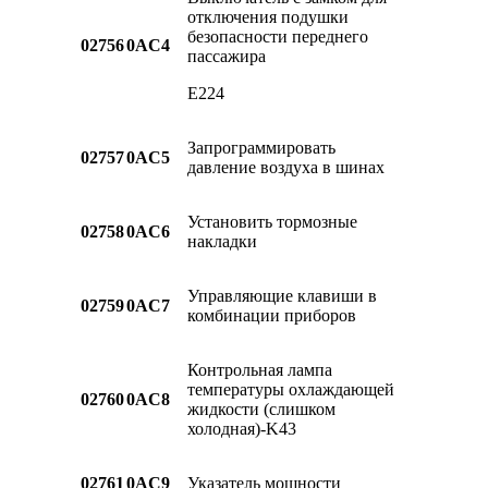
отключения подушки
безопасности переднего
02756
0AC4
пассажира
E224
Запрограммировать
02757
0AC5
давление воздуха в шинах
Установить тормозные
02758
0AC6
накладки
Управляющие клавиши в
02759
0AC7
комбинации приборов
Контрольная лампа
температуры охлаждающей
02760
0AC8
жидкости (слишком
холодная)-K43
02761
0AC9
Указатель мощности