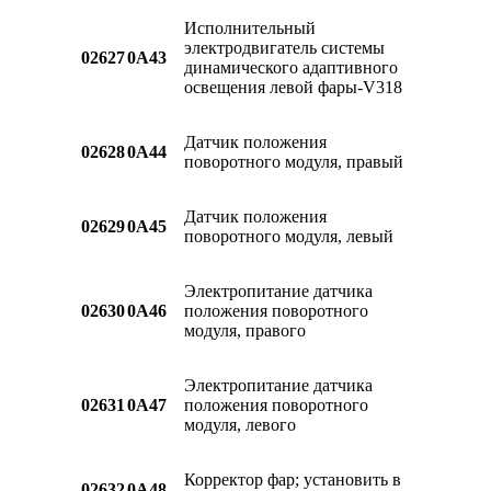
Исполнительный
электродвигатель системы
02627
0A43
динамического адаптивного
освещения левой фары-V318
Датчик положения
02628
0A44
поворотного модуля, правый
Датчик положения
02629
0A45
поворотного модуля, левый
Электропитание датчика
02630
0A46
положения поворотного
модуля, правого
Электропитание датчика
02631
0A47
положения поворотного
модуля, левого
Корректор фар; установить в
02632
0A48