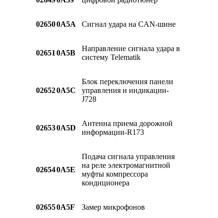
02650
0A5A
Сигнал удара на CAN-шине
Направление сигнала удара в
02651
0A5B
систему Telematik
Блок переключения панели
02652
0A5C
управления и индикации-
J728
Антенна приема дорожной
02653
0A5D
информации-R173
Подача сигнала управления
на реле электромагнитной
02654
0A5E
муфты компрессора
кондиционера
02655
0A5F
Замер микрофонов