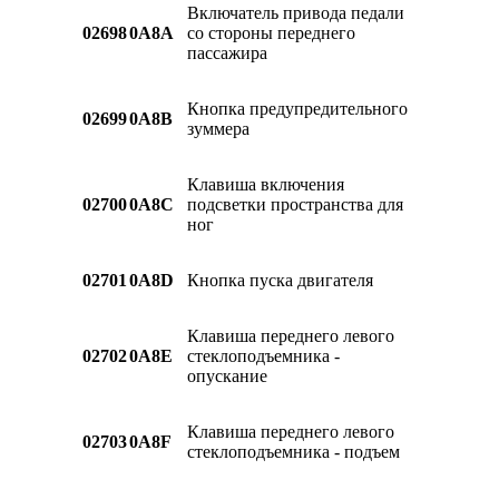
Включатель привода педали
02698
0A8A
со стороны переднего
пассажира
Кнопка предупредительного
02699
0A8B
зуммера
Клавиша включения
02700
0A8C
подсветки пространства для
ног
02701
0A8D
Кнопка пуска двигателя
Клавиша переднего левого
02702
0A8E
стеклоподъемника -
опускание
Клавиша переднего левого
02703
0A8F
стеклоподъемника - подъем