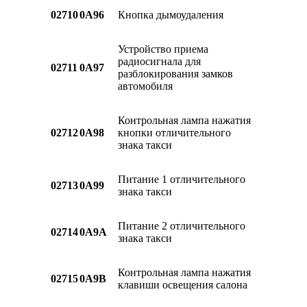
02710
0A96
Кнопка дымоудаления
Устройство приема
радиосигнала для
02711
0A97
разблокирования замков
автомобиля
Контрольная лампа нажатия
02712
0A98
кнопки отличительного
знака такси
Питание 1 отличительного
02713
0A99
знака такси
Питание 2 отличительного
02714
0A9A
знака такси
Контрольная лампа нажатия
02715
0A9B
клавиши освещения салона