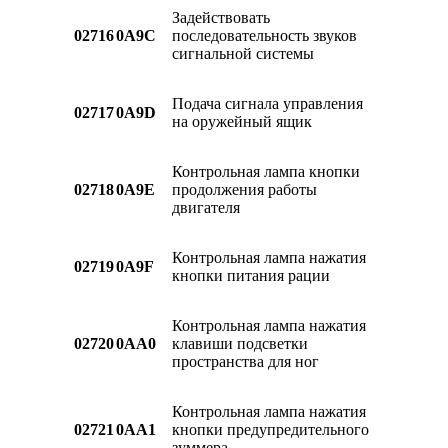
Задействовать
02716
0A9C
последовательность звуков
сигнальной системы
Подача сигнала управления
02717
0A9D
на оружейный ящик
Контрольная лампа кнопки
02718
0A9E
продолжения работы
двигателя
Контрольная лампа нажатия
02719
0A9F
кнопки питания рации
Контрольная лампа нажатия
02720
0AA0
клавиши подсветки
пространства для ног
Контрольная лампа нажатия
02721
0AA1
кнопки предупредительного
зуммера