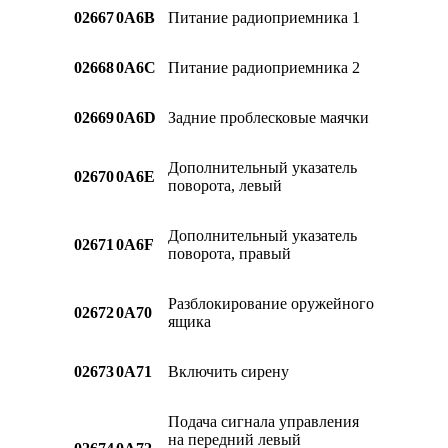
02667
0A6B
Питание радиоприемника 1
02668
0A6C
Питание радиоприемника 2
02669
0A6D
Задние проблесковые маячки
Дополнительный указатель
02670
0A6E
поворота, левый
Дополнительный указатель
02671
0A6F
поворота, правый
Разблокирование оружейного
02672
0A70
ящика
02673
0A71
Включить сирену
Подача сигнала управления
на передний левый