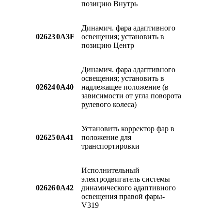
позицию Внутрь
Динамич. фара адаптивного
02623
0A3F
освещения; установить в
позицию Центр
Динамич. фара адаптивного
освещения; установить в
02624
0A40
надлежащее положение (в
зависимости от угла поворота
рулевого колеса)
Установить корректор фар в
02625
0A41
положение для
транспортировки
Исполнительный
электродвигатель системы
02626
0A42
динамического адаптивного
освещения правой фары-
V319