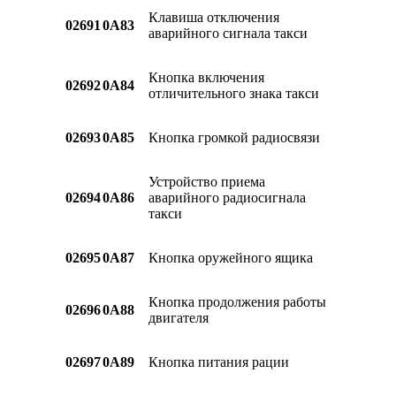
Клавиша отключения
02691
0A83
аварийного сигнала такси
Кнопка включения
02692
0A84
отличительного знака такси
02693
0A85
Кнопка громкой радиосвязи
Устройство приема
02694
0A86
аварийного радиосигнала
такси
02695
0A87
Кнопка оружейного ящика
Кнопка продолжения работы
02696
0A88
двигателя
02697
0A89
Кнопка питания рации