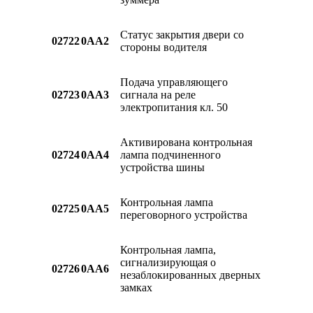
Статус закрытия двери со
02722
0AA2
стороны водителя
Подача управляющего
02723
0AA3
сигнала на реле
электропитания кл. 50
Активирована контрольная
02724
0AA4
лампа подчиненного
устройства шины
Контрольная лампа
02725
0AA5
переговорного устройства
Контрольная лампа,
сигнализирующая о
02726
0AA6
незаблокированных дверных
замках