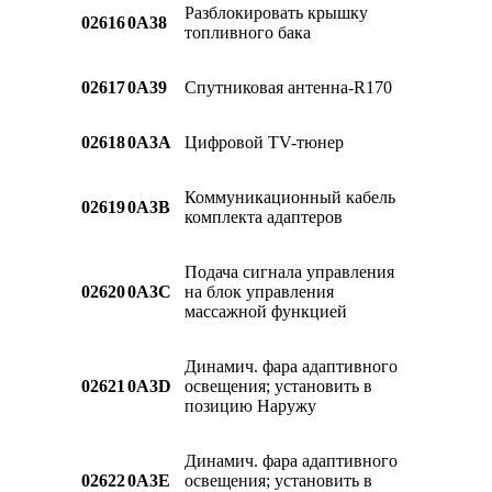
Разблокировать крышку
02616
0A38
топливного бака
02617
0A39
Спутниковая антенна-R170
02618
0A3A
Цифровой TV-тюнер
Коммуникационный кабель
02619
0A3B
комплекта адаптеров
Подача сигнала управления
02620
0A3C
на блок управления
массажной функцией
Динамич. фара адаптивного
02621
0A3D
освещения; установить в
позицию Наружу
Динамич. фара адаптивного
02622
0A3E
освещения; установить в