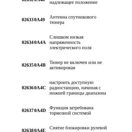
надлежащее положение
Антенна спутникового
02633
0A49
тюнера
Слишком низкая
02634
0A4A
напряженность
электрического поля
Тюнер не включен или не
02635
0A4B
активирован
настроить доступную
02636
0A4C
радиостанцию, начиная с
нижней границы диапазона
Функция затребована
02637
0A4D
тормозной системой
Снятие блокировки рулевой
02638
0A4E