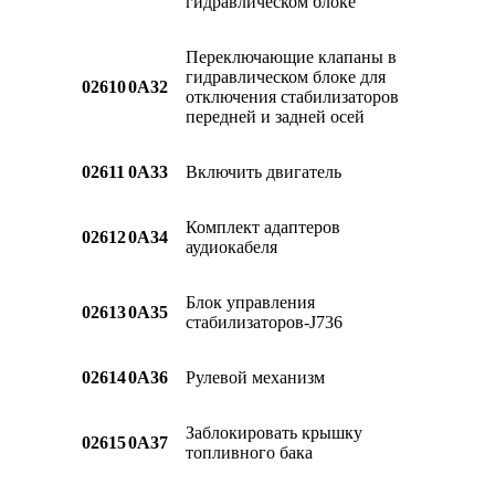
гидравлическом блоке
Переключающие клапаны в
гидравлическом блоке для
02610
0A32
отключения стабилизаторов
передней и задней осей
02611
0A33
Включить двигатель
Комплект адаптеров
02612
0A34
аудиокабеля
Блок управления
02613
0A35
стабилизаторов-J736
02614
0A36
Рулевой механизм
Заблокировать крышку
02615
0A37
топливного бака