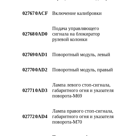
02767
0ACF
Включение калибровки
Подача управляющего
02768
0AD0
сигнала на блокиратор
рулевой колонки
02769
0AD1
Поворотный модуль, левый
02770
0AD2
Поворотный модуль, правый
Лампа левого стоп-сигнала,
02771
0AD3
габаритного огня и указателя
поворота-M69
Лампа правого стоп-сигнала,
02772
0AD4
габаритного огня и указателя
поворота-M70