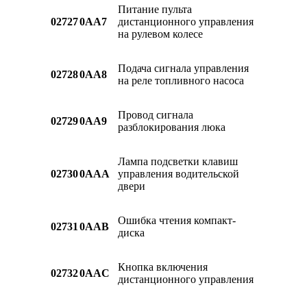
Питание пульта
02727
0AA7
дистанционного управления
на рулевом колесе
Подача сигнала управления
02728
0AA8
на реле топливного насоса
Провод сигнала
02729
0AA9
разблокирования люка
Лампа подсветки клавиш
02730
0AAA
управления водительской
двери
Ошибка чтения компакт-
02731
0AAB
диска
Кнопка включения
02732
0AAC
дистанционного управления