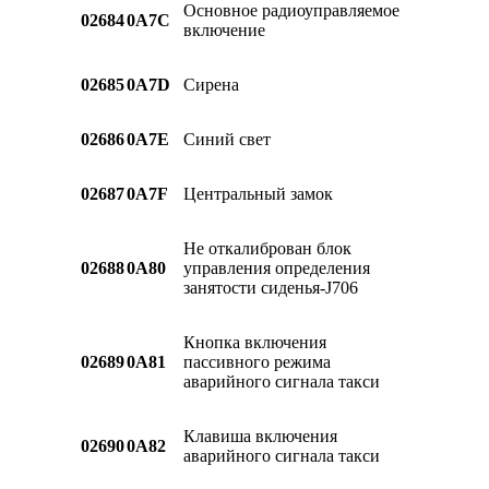
Основное радиоуправляемое
02684
0A7C
включение
02685
0A7D
Сирена
02686
0A7E
Синий свет
02687
0A7F
Центральный замок
Не откалиброван блок
02688
0A80
управления определения
занятости сиденья-J706
Кнопка включения
02689
0A81
пассивного режима
аварийного сигнала такси
Клавиша включения
02690
0A82
аварийного сигнала такси