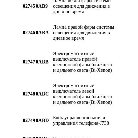
Лампа левой фары системы
02745
0AB9
освещения для движения в
дневное время
Лампа правой фары системы
02746
0ABA
освещения для движения в
дневное время
Электромагнитный
выключатель правой
02747
0ABB
ксеноновой фары ближнего
и дальнего света (Bi-Xenon)
Электромагнитный
выключатель левой
02748
0ABC
ксеноновой фары ближнего
и дальнего света (Bi-Xenon)
Блок управления панели
02749
0ABD
управления телефона-J738