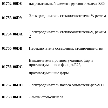
01752
06D8
нагревательный элемент рулевого колеса-Z36
Электродвигатель стеклоочистителя-V, режим
01753
06D9
1
Электродвигатель стеклоочистителя-V, режим
01754
06DA
2
01755
06DB
Переключатель освещения, стояночные огни
Выключатель противотуманных фар и
противотуманного фонаря-E23,
01756
06DC
противотуманные фары
01757
06DD
Электродвигатель насоса омывателя фар-V11
01758
06DE
Лампы стоп-сигнала