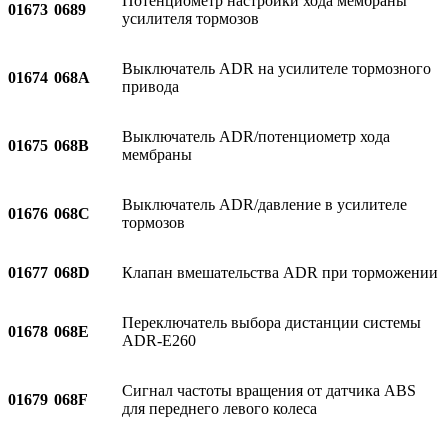
Потенциометр настройки хода мембраны
01673
0689
усилителя тормозов
Выключатель ADR на усилителе тормозного
01674
068A
привода
Выключатель ADR/потенциометр хода
01675
068B
мембраны
Выключатель ADR/давление в усилителе
01676
068C
тормозов
01677
068D
Клапан вмешательства ADR при торможении
Переключатель выбора дистанции системы
01678
068E
ADR-E260
Сигнал частоты вращения от датчика ABS
01679
068F
для переднего левого колеса