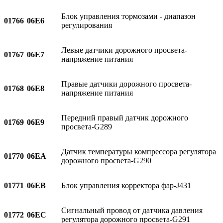
Блок управления тормозами - диапазон
01766
06E6
регулирования
Левые датчики дорожного просвета-
01767
06E7
напряжение питания
Правые датчики дорожного просвета-
01768
06E8
напряжение питания
Передний правый датчик дорожного
01769
06E9
просвета-G289
Датчик температуры компрессора регулятора
01770
06EA
дорожного просвета-G290
01771
06EB
Блок управления корректора фар-J431
Сигнальный провод от датчика давления
01772
06EC
регулятора дорожного просвета-G291