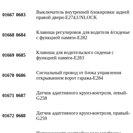
Выключатель внутренней блокировки задней
01667
0683
правой двери-E274,UNLOCK
Клавиша регулировок для водителя 4/сиденье
01668
0684
с функцией памяти-E282
Клавиша для водительского сиденья с
01669
0685
функцией памяти-E283
Сигнальный провод от блока управления
01670
0686
открыванием ворот гаража-E284
Датчик адаптивного круиз-контроля, левый-
01671
0687
G258
Датчик адаптивного круиз-контроля, правый-
01672
0688
G259