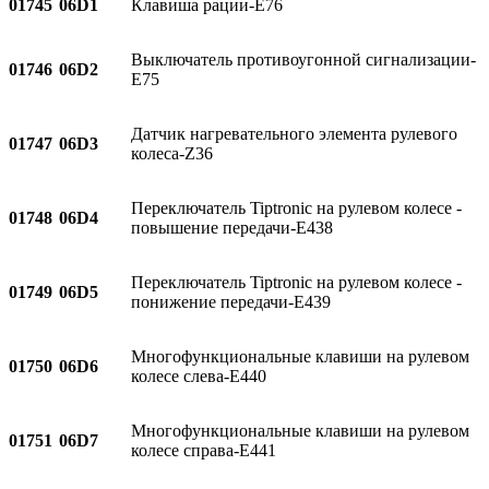
01745
06D1
Клавиша рации-E76
Выключатель противоугонной сигнализации-
01746
06D2
E75
Датчик нагревательного элемента рулевого
01747
06D3
колеса-Z36
Переключатель Tiptronic на рулевом колесе -
01748
06D4
повышение передачи-E438
Переключатель Tiptronic на рулевом колесе -
01749
06D5
понижение передачи-E439
Многофункциональные клавиши на рулевом
01750
06D6
колесе слева-E440
Многофункциональные клавиши на рулевом
01751
06D7
колесе справа-E441