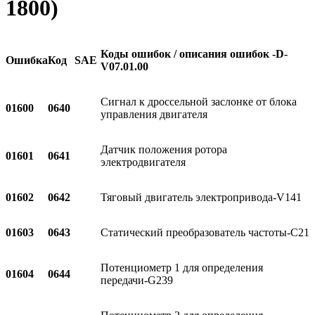
1800)
Коды ошибок / описания ошибок -
D
-
Ошибка
Код
SAE
V
07.01.00
Сигнал к дроссельной заслонке от блока
01600
0640
управления двигателя
Датчик положения ротора
01601
0641
электродвигателя
01602
0642
Тяговый двигатель электропривода-V141
01603
0643
Статический преобразователь частоты-C21
Потенциометр 1 для определения
01604
0644
передачи-G239