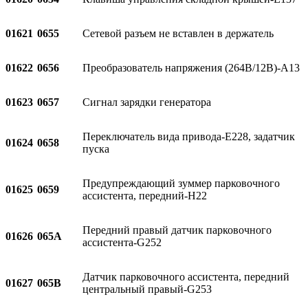
01621
0655
Сетевой разъем не вставлен в держатель
01622
0656
Преобразователь напряжения (264В/12В)-A13
01623
0657
Сигнал зарядки генератора
Переключатель вида привода-E228, задатчик
01624
0658
пуска
Предупреждающий зуммер парковочного
01625
0659
ассистента, передний-H22
Передний правый датчик парковочного
01626
065A
ассистента-G252
Датчик парковочного ассистента, передний
01627
065B
центральный правый-G253