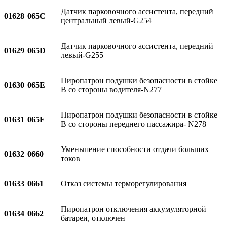
Датчик парковочного ассистента, передний
01628
065C
центральный левый-G254
Датчик парковочного ассистента, передний
01629
065D
левый-G255
Пиропатрон подушки безопасности в стойке
01630
065E
В со стороны водителя-N277
Пиропатрон подушки безопасности в стойке
01631
065F
В со стороны переднего пассажира- N278
Уменьшение способности отдачи больших
01632
0660
токов
01633
0661
Отказ системы терморегулирования
Пиропатрон отключения аккумуляторной
01634
0662
батареи, отключен