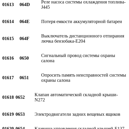
Реле насоса системы охлаждения топлива-
01613
064D
J445
01614
064E
Потеря емкости аккумуляторной батареи
Выключатель дистанционного отпирания
01615
064F
лючка бензобака-E204
Сигнальный провод системы охраны
01616
0650
салона
Опросить память неисправностей системы
01617
0651
охраны салона
Клапан автоматической складной крыши-
01618
0652
N272
01619
0653
Электродвигатели задних вещевых ящиков
01620
0654
Клавиша управления складной крышей-E137