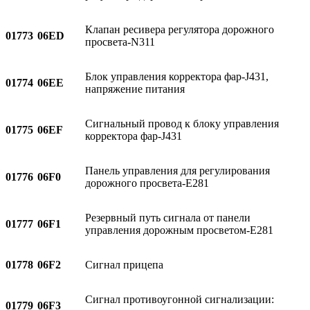
Клапан ресивера регулятора дорожного
01773
06ED
просвета-N311
Блок управления корректора фар-J431,
01774
06EE
напряжение питания
Сигнальный провод к блоку управления
01775
06EF
корректора фар-J431
Панель управления для регулирования
01776
06F0
дорожного просвета-E281
Резервный путь сигнала от панели
01777
06F1
управления дорожным просветом-E281
01778
06F2
Сигнал прицепа
Сигнал противоугонной сигнализации:
01779
06F3