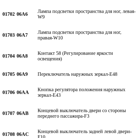
Лампа подсветки пространства для ног, левая-
01702
06A6
W9
Лампа подсветки пространства для ног,
01703
06A7
правая-W10
Контакт 58 (Регулирование яркости
01704
06A8
освещения)
01705
06A9
Переключатель наружных зеркал-E48
Кнопка регулятора положения наружных
01706
06AA
зеркал-E43
Концевой выключатель двери со стороны
01707
06AB
переднего пассажира-F3
Концевой выключатель задней левой двери-
01708
06AC
F10