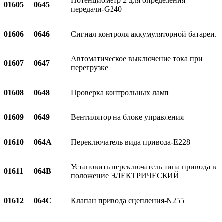
Потенциометр 2 для определения
01605
0645
передачи-G240
01606
0646
Сигнал контроля аккумуляторной батареи.
Автоматическое выключение тока при
01607
0647
перегрузке
01608
0648
Проверка контрольных ламп
01609
0649
Вентилятор на блоке управления
01610
064A
Переключатель вида привода-E228
Установить переключатель типа привода в
01611
064B
положение ЭЛЕКТРИЧЕСКИЙ
01612
064C
Клапан привода сцепления-N255