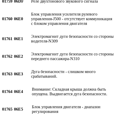
01759
06DF
Реле двухтонового звукового сигнала
Блок управления усилителя рулевого
01760
06E0
управления-J500 - отсутствует коммуникация
с блоком управления двигателя
Электромагнит дуги безопасности со стороны
01761
06E1
водителя-N309
Электромагнит дуги безопасности со стороны
01762
06E2
переднего пассажира-N310
Дуга безопасности - слишком много
01763
06E3
срабатываний.
Внимание: Складная крыша должна быть
01764
06E4
опущена. Выдвигается дуга безопасности.
Блок управления двигателя - диапазон
01765
06E5
регулирования