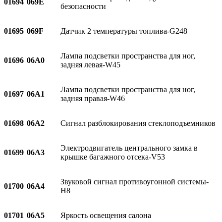
01694
069E
безопасности
01695
069F
Датчик 2 температуры топлива-G248
Лампа подсветки пространства для ног,
01696
06A0
задняя левая-W45
Лампа подсветки пространства для ног,
01697
06A1
задняя правая-W46
01698
06A2
Сигнал разблокирования стеклоподъемников
Электродвигатель центрального замка в
01699
06A3
крышке багажного отсека-V53
Звуковой сигнал противоугонной системы-
01700
06A4
H8
01701
06A5
Яркость освещения салона