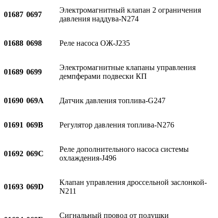
Электромагнитный клапан 2 ограничения
01687
0697
давления наддува-N274
01688
0698
Реле насоса ОЖ-J235
Электромагнитные клапаны управления
01689
0699
демпферами подвески КП
01690
069A
Датчик давления топлива-G247
01691
069B
Регулятор давления топлива-N276
Реле дополнительного насоса системы
01692
069C
охлаждения-J496
Клапан управления дроссельной заслонкой-
01693
069D
N211
Сигнальный провод от подушки